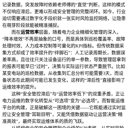
记录数据，突发故障时依赖老师傅的“直觉”判断，这样的模式
不仅响应滞后，更难以形成安全管理的完整闭环。如今，行业
迫切需要通过数字化手段织就一张实时风险监控网络，让隐患
在萌芽阶段就能被精准捕捉。
而在
运营效率
层面，随着电力企业精细化管理的深入，
“降本增效”不再是抽象的口号，而是具体到巡检覆盖率、故障
处理时效、人力成本控制等可量化的KPI指标。但传统数据采
集方式却成了效率提升的“绊脚石”：人工记录周期长，数据误
差率高，且往往只关注设备运行的单一参数，导致管理层拿到
的报表可能早已“过时”，决策与实际运行状态严重脱节。比如
某变电站的巡检数据，从收集到汇总分析可能需要3天，而设
备状态在此期间可能已发生变化，这样的“滞后性”直接影响了
运维效率的提升。
这种“安全管控滞后”与“运营效率低下”的双重矛盾，正让
电力运维的数字化转型从“可选项”变为“必选项”。而智能运维
平台的构建，正是破解这一困境的关键——它既能通过实时监
控让安全管理“耳聪目明”，又能凭借数据驱动让运营决策“精
准高效”，最终实现运维体系的质的飞跃。