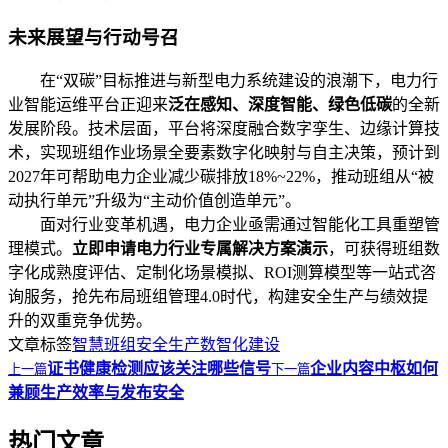
未来展望与行动号召
在“双碳”目标推进与新型电力系统建设的浪潮下，电力行
业智能运维平台正迎来
泛在感知、深度智能、绿色低碳
的全新
发展阶段。技术层面，平台将深度融合数字孪生、边缘计算技
术，实现班组作业场景全要素数字化映射与自主决策，预计到
2027年可帮助电力企业减少碳排放18%~22%，推动班组从“被
动执行单元”升级为“主动价值创造单元”。
面对行业变革机遇，电力企业亟需通过智能化工具重塑管
理模式。
立即申请电力行业专属解决方案演示
，可获得班组数
字化成熟度评估、定制化场景模拟、ROI测算模型等一站式咨
询服务，抢先布局班组管理4.0时代，构建安全生产与绩效提
升的双重竞争优势。
文章标签
智慧班组
安全生产
数智化建设
证书健康检测应该关注哪些信号
企业内容中枢如何
上一篇
下一篇
兼顾生产效率与发布安全
热门文章