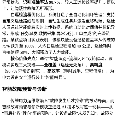
异常状态，
识别准确率达 98.7%
，较人工巡检效率提升 3 倍以
上，让隐蔽性故障无所遁形。
在
巡检流程
优化上，系统打造了全自动化闭环管理：支持
自定义巡检路线与周期，自动生成任务并派发至移动端，巡检
人员通过智能终端实时上传数据，系统自动比对阈值并标记异
常，形成“任务派发-数据采集-异常识别-工单生成”的完整链
路。某试点项目实践表明，该模块使设备巡检覆盖率从传统的
75% 跃升至 100%，人均日巡检里程增加 40 公里，巡检耗时
直接缩短 50%，大幅释放了人力效能。
核心价值亮点
：通过“智能识别+流程闭环”双轮驱动，该
模块实现三大突破——
全覆盖
（巡检无死角）、
高精度
（98.7% 异常识别率）、
高效率
（耗时减半、里程倍增），为
电力设备安全运行装上“智能哨兵”。
智能故障预警与诊断
传统电力运维常陷入“故障发生后才抢修”的被动局面，而
智能故障预警与诊断模块正通过 AI 技术改写这一现状——从
“事后补救”转向“事前预防”，让设备故障“未发先知”，故障处