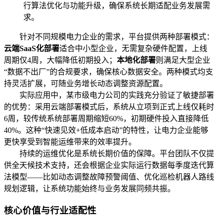
行算法优化与功能升级，确保系统长期适配业务发展需
求。
针对不同规模电力企业的需求，平台提供两种部署模式：
云端SaaS化部署
适合中小型企业，无需复杂硬件配置，上线
周期仅4周，大幅降低初期投入；
本地化部署
则满足大型企业
“数据不出厂”的合规要求，确保核心数据安全。两种模式均支
持灵活扩展，可随业务增长动态调整资源配置。
实际应用中，某市级电力公司的实践充分验证了敏捷部署
的优势：采用云端部署模式后，系统从立项到正式上线仅耗时
6周，较传统系统部署周期缩短60%，初期硬件投入直接降低
40%。这种“快速见效+低成本启动”的特性，让电力企业能够
更快享受到智能运维带来的效率提升。
持续的运维优化是系统长期价值的保障。平台团队不仅提
供全天候技术支持，还会根据企业实际运行数据每季度迭代算
法模型——比如动态调整故障预警阈值、优化巡检机器人路线
规划逻辑，让系统功能始终与业务发展同频共振。
核心价值与行业适配性