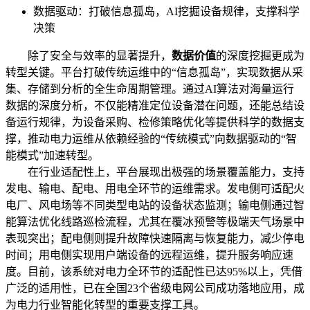
数据驱动：打破信息孤岛，AI挖掘设备规律，支撑科学
决策
除了安全与效率的显著提升，
数据价值
的深度挖掘更成为
转型关键。平台打破传统运维中的“信息孤岛”，实现数据从采
集、存储到分析的全生命周期管理。通过AI算法对海量运行
数据的深度分析，不仅能精准定位设备潜在问题，还能总结设
备运行规律，为设备采购、检修策略优化等提供科学的数据支
撑，推动电力运维从依赖经验的“传统模式”向数据驱动的“智
能模式”加速转型。
在行业适配性上，平台展现出极强的场景覆盖能力，支持
发电、输电、配电、用电全环节的运维需求。发电侧可适配火
电厂、风电场等不同类型电站的设备状态监测；输电侧通过智
能算法优化线路巡检流程，尤其在覆冰预警等极端天气场景中
表现突出；配电侧则提升故障快速隔离与恢复能力，减少停电
时间；用电侧实现用户端设备的远程运维，提升服务响应速
度。目前，该系统对电力全环节的适配性已达95%以上，凭借
广泛的适用性，已在全国23个省级电网公司成功落地应用，成
为电力行业智能化转型的重要支撑工具。