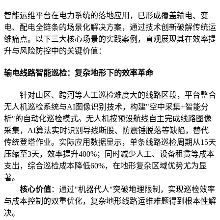
智能运维平台在电力系统的落地应用，已形成覆盖输电、变
电、配电全链条的场景化解决方案，通过技术创新破解传统运
维痛点。以下三大核心场景的实践案例，直观展现其在效率提
升与风险防控中的关键价值：
输电线路智能巡检：复杂地形下的效率革命
针对山区、跨河等人工巡检难度大的线路区段，平台整合
无人机巡检系统与AI图像识别技术，构建"空中采集+智能分
析"的自动化巡检模式。无人机按预设航线自主完成线路图像
采集，AI算法实时识别导线断股、防震锤脱落等缺陷，替代
传统登塔作业。实际应用数据显示，单条线路巡检周期从15天
压缩至3天，效率提升400%；同时减少人工、设备租赁等成本
支出，综合巡检成本降低60%，在地形复杂区域优势尤为显
著。
核心价值
：通过"机器代人"突破地理限制，实现巡检效率
与成本控制的双重优化，复杂地形线路运维难题得到根本性解
决。