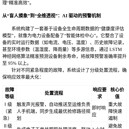
理“精准高效”。
从“盲人摸象”到“全维透视”：AI 驱动的预警机制
系统构建了一套基于设备全生命周期数据的“健康度评估
模型”，就像为电力设备配备了“智能体检中心”。它整合了设
备的实时运行数据（如电流、电压、温度）、历史故障记录，
甚至环境参数（温湿度、降雨量）等多源信息，通过 LSTM
神经网络算法精准预测设备剩余寿命，将故障预警准确率提升
至 95% 以上。
针对不同紧急程度的故障，系统设计了分级处置流程，确
保响应效率最大化：
故障
响应要
核心价
处置流程
等级
求
值
Ⅰ级
触发声光报警，自动推送至运维负责
重大故
即时响
（紧
人手机端，同步生成最优抢修路径规
障快速
应
急）
划
遏制
Ⅱ级
避免故