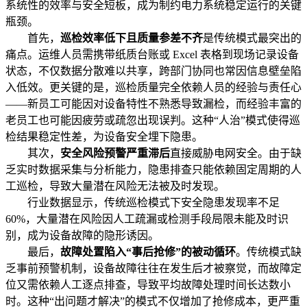
系统性的效率与安全短板，成为制约电力系统稳定运行的关键
瓶颈。
首先，
巡检效率低下且质量参差不齐
是传统模式最突出的
痛点。运维人员需携带纸质台账或 Excel 表格到现场记录设备
状态，不仅数据分散难以共享，跨部门协同也常因信息壁垒陷
入低效。更关键的是，巡检质量完全依赖人员的经验与责任心
——新员工可能因对设备特性不熟悉导致漏检，而经验丰富的
老员工也可能因疲劳或疏忽出现误判。这种“人治”模式使得巡
检结果稳定性差，为设备安全埋下隐患。
其次，
安全风险预警严重滞后
直接威胁电网安全。由于缺
乏实时数据采集与分析能力，隐患排查只能依赖固定周期的人
工巡检，导致大量潜在风险无法被及时发现。
行业数据显示，传统巡检模式下安全隐患发现率不足
60%，大量潜在风险因人工疏漏或检测手段局限未能及时识
别，成为设备故障的隐形诱因。
最后，
故障处置陷入“事后抢修”的被动循环
。传统模式缺
乏事前预警机制，设备故障往往在发生后才被察觉，而故障定
位又需依赖人工逐点排查，导致平均故障处理时间长达数小
时。这种“出问题才解决”的模式不仅增加了抢修成本，更严重