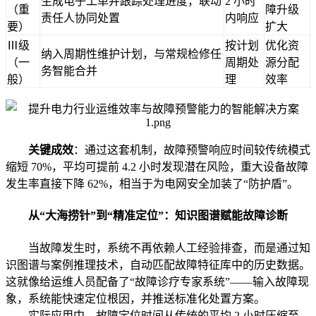
生成电子工单并跟踪处理进度，联动
2 小时
（重
障升级
责任人协同处置
内响应
要）
扩大
Ⅲ级
按计划
优化资
纳入周期性维护计划，与常规检修任
（一
周期处
源分配
务智能合并
般）
理
效率
关键成效
：通过这套机制，故障预警响应时间较传统模式
缩短 70%，平均可提前 4.2 小时发现潜在风险，重大设备故障
发生率直接下降 62%，相当于为电网安全加装了“防护盾”。
从“大海捞针”到“精准定位”：知识图谱赋能故障诊断
当故障发生时，系统不再依赖人工经验排查，而是通过知
识图谱与案例推理技术，自动匹配故障特征库中的历史数据。
这就像给运维人员配备了“故障诊疗专家系统”——输入故障现
象，系统能快速定位根因，并推送标准化处置方案。
实际应用中，故障定位时间从传统的平均 2 小时压缩至