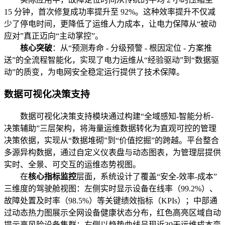
15 分钟，首次修复成功率提升至 92%。这种效率提升不仅减
少了停电时间，更降低了运维人力成本，让电力保障从“被动
应对”真正迈向“主动掌控”。
核心突破
：从“预测寿命 - 分级预警 - 根因定位 - 方案推
送”的全流程智能化，实现了电力运维从“经验驱动”到“数据驱
动”的质变，为电网安全稳定运行提供了技术保障。
数据可视化决策支持
数据可视化决策支持模块通过构建“全域感知-智能分析-
决策辅助”三层架构，将海量运维数据转化为直观可控的管理
决策依据，实现从“数据堆砌”到“价值挖掘”的跨越。平台整合
多源异构数据，通过自定义仪表盘与动态图表，为管理层提供
实时、全景、可交互的运维态势视图。
在
核心指标监控
层面，系统设计了覆盖“安全-效率-成本”
三维度的驾驶舱视图：左侧实时显示设备在线率（99.2%）、
故障处置及时率（98.5%）等关键绩效指标（KPIs）；中部通
过动态热力图展示全网设备健康状态分布，红色高亮区域自动
提示高风险设备集群；右侧以趋势曲线呈现近30天运维成本变