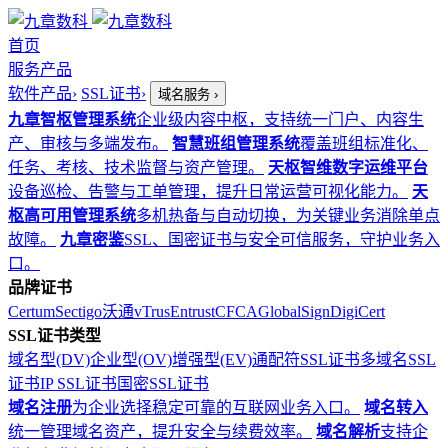
首页
服务产品
软件产品
›
SSL证书
›
域名服务
›
九章智枢管理系统
企业级内容中枢，支持统一门户、内容生
产、审核与多端发布。
智慧班组管理系统
覆盖班组标准化、
任务、考核、技术监督与资产管理。
天枢智维数字运维平台
设备巡检、告警与工单管理，提升日常运营可视化能力。
天
枢高可用管理系统
多机热备与自动切换，为关键业务消除单点
故障。
九章密鉴
SSL、国密证书与安全可信服务，守护业务入
口。
品牌证书
Certum
Sectigo
沃通
vTrus
Entrust
CFCA
GlobalSign
DigiCert
SSL证书类型
域名型(DV)
企业型(OV)
增强型(EV)
通配符SSL证书
多域名SSL
证书
IP SSL证书
国密SSL证书
域名注册
为企业选择稳定可靠的互联网业务入口。
域名转入
统一管理域名资产，提升安全与续费效率。
域名解析
支持企