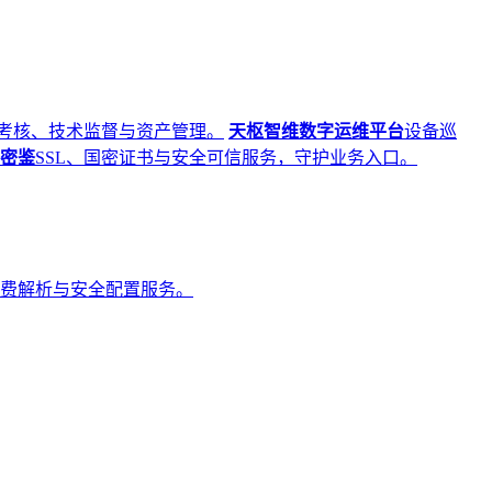
考核、技术监督与资产管理。
天枢智维数字运维平台
设备巡
密鉴
SSL、国密证书与安全可信服务，守护业务入口。
费解析与安全配置服务。