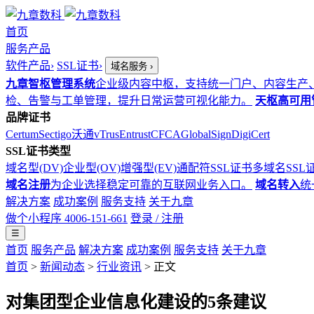
首页
服务产品
软件产品
›
SSL证书
›
域名服务
›
九章智枢管理系统
企业级内容中枢，支持统一门户、内容生产
检、告警与工单管理，提升日常运营可视化能力。
天枢高可用
品牌证书
Certum
Sectigo
沃通
vTrus
Entrust
CFCA
GlobalSign
DigiCert
SSL证书类型
域名型(DV)
企业型(OV)
增强型(EV)
通配符SSL证书
多域名SSL
域名注册
为企业选择稳定可靠的互联网业务入口。
域名转入
统
解决方案
成功案例
服务支持
关于九章
做个小程序
4006-151-661
登录 / 注册
☰
首页
服务产品
解决方案
成功案例
服务支持
关于九章
首页
>
新闻动态
>
行业资讯
> 正文
对集团型企业信息化建设的5条建议