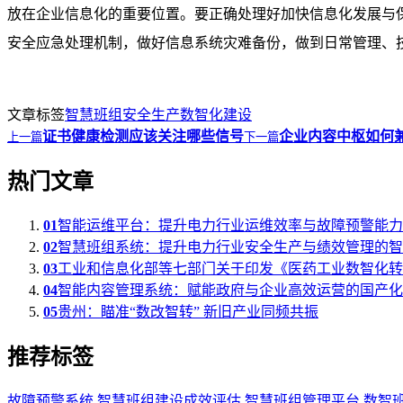
放在企业信息化的重要位置。要正确处理好加快信息化发展与
安全应急处理机制，做好信息系统灾难备份，做到日常管理、
文章标签
智慧班组
安全生产
数智化建设
证书健康检测应该关注哪些信号
企业内容中枢如何
上一篇
下一篇
热门文章
01
智能运维平台：提升电力行业运维效率与故障预警能力
02
智慧班组系统：提升电力行业安全生产与绩效管理的智
03
工业和信息化部等七部门关于印发《医药工业数智化转型实
04
智能内容管理系统：赋能政府与企业高效运营的国产化
05
贵州：瞄准“数改智转” 新旧产业同频共振
推荐标签
故障预警系统
智慧班组建设成效评估
智慧班组管理平台
数智